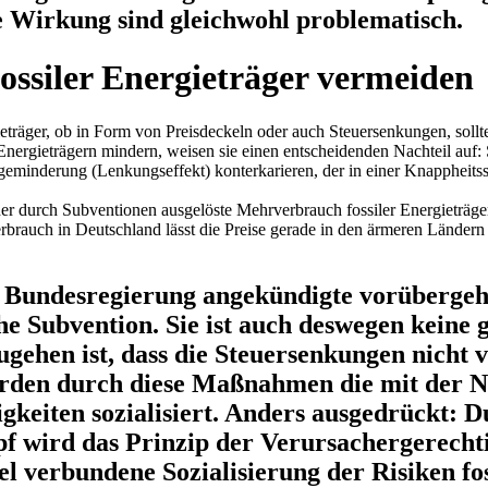
 Wirkung sind gleichwohl problematisch.
ossiler Energieträger vermeiden
gieträger, ob in Form von Preisdeckeln oder auch Steuersenkungen, sol
ergieträgern mindern, weisen sie einen entscheidenden Nachteil auf: 
eminderung (Lenkungseffekt) konterkarieren, der in einer Knappheitssi
der durch Subventionen ausgelöste Mehrverbrauch fossiler Energieträge
rbrauch in Deutschland lässt die Preise gerade in den ärmeren Ländern 
er Bundesregierung angekündigte vorüberge
che Subvention. Sie ist auch deswegen keine 
gehen ist, dass die Steuersenkungen nicht 
den durch diese Maßnahmen die mit der Nu
keiten sozialisiert. Anders ausgedrückt: D
f wird das Prinzip der Verursachergerechti
l verbundene Sozialisierung der Risiken fos