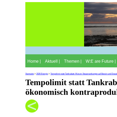
Home |
Aktuell |
Themen |
W:E are Future |
Startseite
->
2026 Energie
->
Tempolimit statt Tankrabatt: Warum Steuersenkungen auf Benzin und Diesel
Tempolimit statt Tankra
ökonomisch kontraprodukt