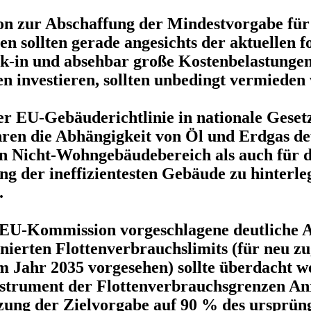
tion zur Abschaffung der Mindestvorgabe fü
 sollten gerade angesichts der aktuellen f
ck-in und absehbar große Kostenbelastungen
en investieren, sollten unbedingt vermieden
r EU-Gebäuderichtlinie in nationale Gesetz
ren die Abhängigkeit von Öl und Erdgas deu
den Nicht-Wohngebäudebereich als auch für
ng der ineffizientesten Gebäude zu hinterl
.
r EU-Kommission vorgeschlagene deutliche 
nierten Flottenverbrauchslimits (für neu zu
Jahr 2035 vorgesehen) sollte überdacht we
nstrument der Flottenverbrauchsgrenzen An
tzung der Zielvorgabe auf 90 % des ursprün