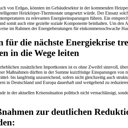
auch von Erdgas, könnten im Gebäudesektor in der kommenden Heizper
ntelligenter Heizkörper-Thermostate umgesetzt würde. Der Einsatz sol
umtemperaturen zu relevanten Energieeinsparungen führen. Ein entspre
nd somit auch eine gezielte soziale Komponente beinhalten. Um den Au
elsweise im Rahmen der Energieberatungen für einkommensschwache Haus
r die nächste Energiekrise tref
n in die Wege leiten
erheblichen zusätzlichen Importkosten ist es ohne Zweifel sinnvoll, ü
her Maßnahmen dürften in der Summe kurzfristige Einsparungen von r
tel- bis langfristig unzureichend, sofern nicht gleichzeitig auch stru
gern in Deutschland und Europa dauerhaft und weitgehend zu reduziere
de in der aktuellen Krisensituation politisch nicht vernachlässigt, so
ßnahmen zur deutlichen Redukti
den: