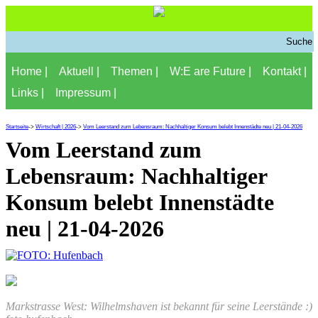
Home |
Aktuell |
Themen |
W:E are Future |
Kontakt |
Links |
Impressum |
Startseite
->
Wirtschaft | 2026
->
Vom Leerstand zum Lebensraum: Nachhaltiger Konsum belebt Innenstädte neu | 21-04-2026
Vom Leerstand zum
Lebensraum: Nachhaltiger
Konsum belebt Innenstädte
neu | 21-04-2026
Markstrasse West: Wilhelmshaven ist bekannt für seine Leerstände :)